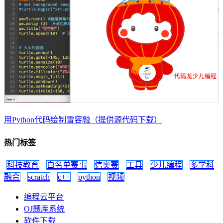
用Python代码绘制雪容融（提供源代码下载）
热门标签
科技教育
白名单赛事
信奥赛
工具
少儿编程
多学科
融合
scratch
c++
python
视频
编程云平台
OJ题库系统
软件下载