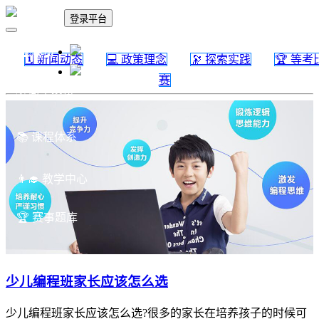
登录平台
🏠 首页
🗓 新闻动态
💻 政策理念
🔭 探索实践
🏆 等考
赛
🗓 政策资讯
📚 课程体系
👨‍🎓 教学中心
🏆 赛事题库
少儿编程班家长应该怎么选
少儿编程班家长应该怎么选?很多的家长在培养孩子的时候可