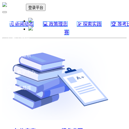
登录平台
🏠 首页
🗓 新闻动态
💻 政策理念
🔭 探索实践
🏆 等考
赛
🗓 政策资讯
📚 课程体系
👨‍🎓 教学中心
🏆 赛事题库